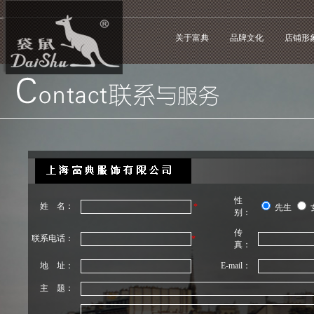
关于富典
品牌文化
店铺形
性
姓 名：
*
先生
别：
传
联系电话：
*
真：
地 址：
E-mail：
主 题：